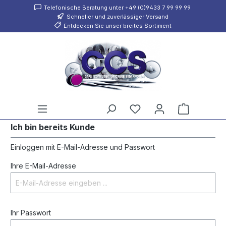
Telefonische Beratung unter +49 (0)9433 7 99 99 99
inhalt springen
Schneller und zuverlässiger Versand
Entdecken Sie unser breites Sortiment
Ich bin bereits Kunde
Einloggen mit E-Mail-Adresse und Passwort
Ihre E-Mail-Adresse
Ihr Passwort