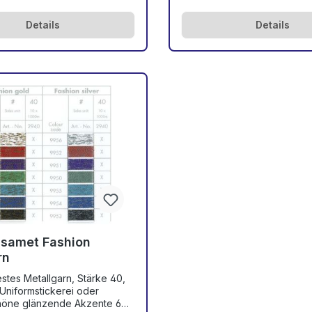
Kone a. 1000 m bzw. 5000 m
Verpackungseinheit 10 Stüc
bt es KEINEN
Meter-Konen) Verarbeitungshinweise
Details
Details
enzuschlag und KEINE
zum Isament können Sie hier
stellmenge!
Tipps Isamet Das Öko-Zertifikat zum
ellungen sind jederzeit
Isamet finden Sie hier: Zertif
um
Hier geht's zur Farbkarte: hi
nnen Sie hier einsehen:
Benötigen Sie weitere Aman
kat zum
Produkte, die nicht in unser
en Sie hier: Zertifikat Isamet
OnlineShop zu finden sind wi
 zur Farbkarte: hier klicken
Saba, Onyx, N-Tech oder R
 Sie weitere Amann-
Gerne bestellen wir Ihnen d
die nicht in unserer
innerhalb kürzester Zeit zu a
 zu finden sind wie z. B.
Preisen. Bitte schreiben Sie
x, N-Tech oder Rasant?
Mail mit Ihren Wünschen an:
ellen wir Ihnen diese
info@stickereibedarf.de
ürzester Zeit zu attraktiven
itte schreiben Sie uns eine
hren Wünschen an:
ereibedarf.de
samet Fashion
rn
estes Metallgarn, Stärke 40,
öne glänzende Akzente 60