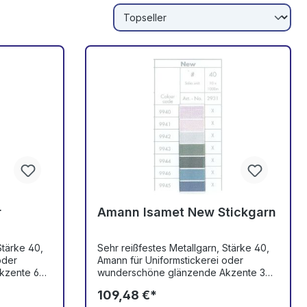
r
Amann Isamet New Stickgarn
Stärke 40,
Sehr reißfestes Metallgarn, Stärke 40,
oder
Amann für Uniformstickerei oder
kzente 60
wunderschöne glänzende Akzente 30
Grad waschbar, nicht
109,48 €*
hlorecht
reinigungsbeständig, nicht chlorecht