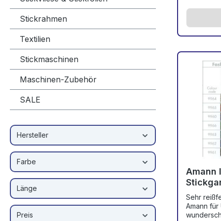
Preis pro 
gold und silber Bei uns gi
Stickrahmen
Kleinmeng
Mindestbe
Einzelbest
Textilien
möglich...... Verarbeitungshinweise z
Isament kö
Stickmaschinen
Tipps Isamet Das Öko-Zertifi
Isamet find
Maschinen-Zubehör
Hier geht's
Benötigen
SALE
Produkte, 
OnlineShop
Saba, Ony
Gerne best
Hersteller
innerhalb k
Preisen. B
Mail mit I
Farbe
info@stick
Amann I
Stickga
Länge
Sehr reißf
Amann für Uniformstickerei oder
Preis
wundersch