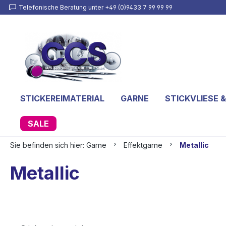
Telefonische Beratung unter +49 (0)9433 7 99 99 99
inhalt springen
STICKEREIMATERIAL
GARNE
STICKVLIESE &
SALE
Sie befinden sich hier:
Garne
Effektgarne
Metallic
Metallic