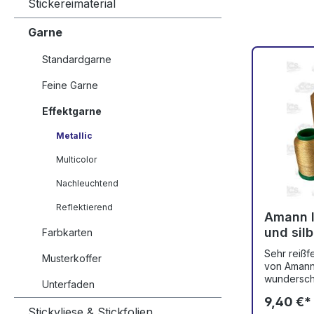
Stickereimaterial
Garne
Standardgarne
Feine Garne
Effektgarne
Metallic
Multicolor
Nachleuchtend
Reflektierend
Amann I
und sil
Farbkarten
Sehr reißf
Musterkoffer
von Amann 
wundersch
Unterfaden
Grad wasch
9,40 €*
reinigungs
Stickvliese & Stickfolien