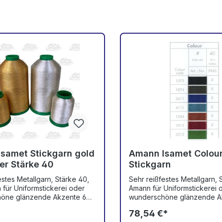
samet Stickgarn gold
Amann Isamet Colou
ber Stärke 40
Stickgarn
estes Metallgarn, Stärke 40,
Sehr reißfestes Metallgarn, 
für Uniformstickerei oder
Amann für Uniformstickerei 
öne glänzende Akzente 60
wunderschöne glänzende A
bar, nicht
Grad waschbar, nicht
78,54 €*
beständig, nicht chlorecht
reinigungsbeständig, nicht c