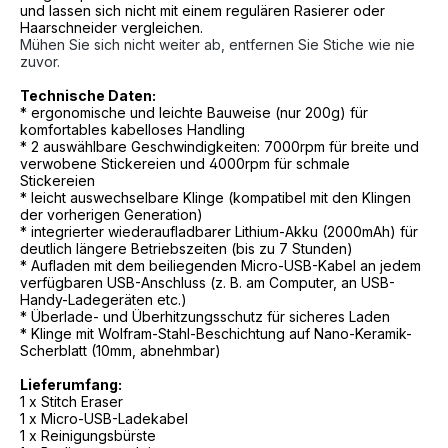
und lassen sich nicht mit einem regulären Rasierer oder
Haarschneider vergleichen.
Mühen Sie sich nicht weiter ab, entfernen Sie Stiche wie nie
zuvor.
Technische Daten:
* ergonomische und leichte Bauweise (nur 200g) für
komfortables kabelloses Handling
* 2 auswählbare Geschwindigkeiten: 7000rpm für breite und
verwobene Stickereien und 4000rpm für schmale
Stickereien
* leicht auswechselbare Klinge (kompatibel mit den Klingen
der vorherigen Generation)
* integrierter wiederaufladbarer Lithium-Akku (2000mAh) für
deutlich längere Betriebszeiten (bis zu 7 Stunden)
* Aufladen mit dem beiliegenden Micro-USB-Kabel an jedem
verfügbaren USB-Anschluss (z. B. am Computer, an USB-
Handy-Ladegeräten etc.)
* Überlade- und Überhitzungsschutz für sicheres Laden
* Klinge mit Wolfram-Stahl-Beschichtung auf Nano-Keramik-
Scherblatt (10mm, abnehmbar)
Lieferumfang:
1 x Stitch Eraser
1 x Micro-USB-Ladekabel
1 x Reinigungsbürste