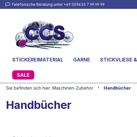
Telefonische Beratung unter +49 (0)9433 7 99 99 99
inhalt springen
STICKEREIMATERIAL
GARNE
STICKVLIESE &
SALE
Sie befinden sich hier:
Maschinen-Zubehör
Handbücher
Handbücher