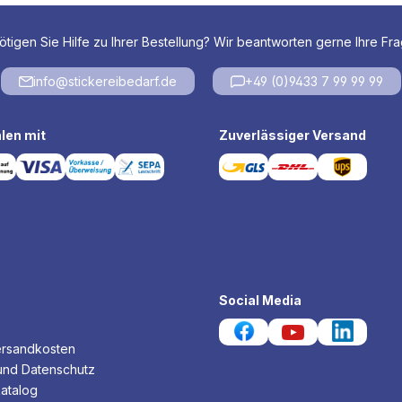
tigen Sie Hilfe zu Ihrer Bestellung? Wir beantworten gerne Ihre Fr
info@stickereibedarf.de
+49 (0)9433 7 99 99 99
len mit
Zuverlässiger Versand
Social Media
ersandkosten
und Datenschutz
atalog