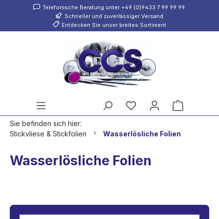
Telefonische Beratung unter +49 (0)9433 7 99 99 99
inhalt springen
Schneller und zuverlässiger Versand
Entdecken Sie unser breites Sortiment
Sie befinden sich hier:
Stickvliese & Stickfolien
Wasserlösliche Folien
Wasserlösliche Folien