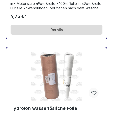
in - Meterware 49cm Breite - 100m Rolle in 49cm Breite
Für alle Anwendungen, bei denen nach dem Waschen
kein Vlies mehr sichtbar sein soll für Lace-Stickereien
4,75 €*
geeignet, aber auch zum Auflegen auf hochflorige
Textilien, um das Versinken der Stiche zu
verhindern.Die Stärke der Folie beträgt 90my.
Details
Anwendung für Lace-Stickerei: 1) Folie einspannen 2)
Stickerei starten 3) Folie mit Wasser besprühen oder
eintauchen - Fertig -
Hydrolon wasserlösliche Folie