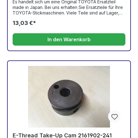
Es handelt sich um eine Original TOYOTA Ersatzteil
made in Japan. Bei uns erhalten Sie Ersatzteile für Ihre
TOYOTA-Stickmaschinen. Viele Teile sind auf Lager,
andere können bestellt oder repariert werden. Bitte
13,03 €*
fragen Sie bei Artikeln, die nicht in unserm Online-Shop
zu finden sind, per e-Mail nach. Wir benötigen nur die
entsprechende Ersatzteilnummer aus dem Teile-
In den Warenkorb
Katalog und können Ihnen sofort Auskunft geben.
E-Thread Take-Up Cam 2161902-241