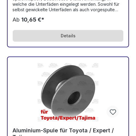
welche die Unterfäden eingelegt werden. Sowohl für
selbst gewickelte Unterfäden als auch vorgespulte
Bobbins geeignet. Die Unterfadenspannung kann
Ab
10,65 €*
individuell mit der Stellschraube justiert werden.
Hochwertigeste Qualität "Made in Japan" Passend für
TOYOTA- / EXPERT- und RiCOMA-Stickmaschinen.
Details
Aluminium-Spule für Toyota / Expert /