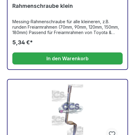
Rahmenschraube klein
Messing-Rahmenschraube für alle kleineren, z.B.
runden Freiarmrahmen (70mm, 90mm, 120mm, 150mm,
180mm) Passend für Freiarmrahmen von Toyota &
Tajima - Maschinen. Schraube ist von Hand und mit
5,34 €*
einem Schraubenschlüssel verstellbar. Achtung! Bitte
die defekte Schraube anschauen und genau diese
bestellen!
In den Warenkorb