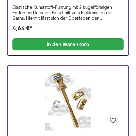
Elastische Kunststoff-Führung mit 2 kugelförmigen
Enden und kleinem Einschnitt zum Einklemmen des
Garns. Hiermit lässt sich der Oberfaden der
Stickmaschine ganz leicht durch den Spiralschlauch
4,64 €*
der Garnführung fädeln.Kompatibel mit allen
Toyota/Expert/Ricoma/Embrix QH-C-Stickmaschinen
(nicht Embrix Pro/ProXL/Dual/Quad)
In den Warenkorb