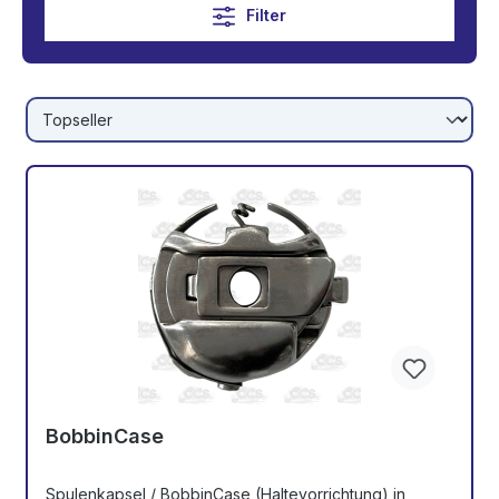
Filter
BobbinCase
Spulenkapsel / BobbinCase (Haltevorrichtung) in