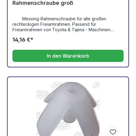
Rahmenschraube groß
Messing-Rahmenschraube für alle großen
rechteckigen Freiarmrahmen. Passend für
Freiarmrahmen von Toyota & Tajima - Maschinen.
Schraube ist von Hand und mit einem Schraubendreher
14,16 €*
verstellbar. Wird nur als Set geliefert. Im Lieferumfang
enthalten sind: 1x Schraube, 1x Sprengring, 1 x
Messingeinsatz, 1 x Messingeinsatz mit Innengewinde
In den Warenkorb
Achtung! Bitte die defekte Schraube anschauen und
genau diese bestellen!