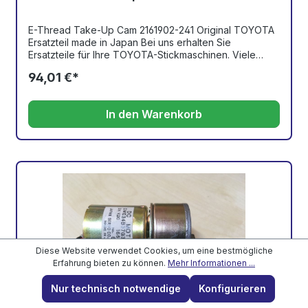
E-Thread Take-Up Cam 2161902-241 Original TOYOTA
Ersatzteil made in Japan Bei uns erhalten Sie
Ersatzteile für Ihre TOYOTA-Stickmaschinen. Viele
Teile sind auf Lager, andere können bestellt oder
94,01 €*
repariert werden. Bitte fragen Sie bei Artikeln, die
nicht in unserm Online-Shop zu finden sind, per e-Mail
nach. Wir benötigen nur die entsprechende
In den Warenkorb
Ersatzteilnummer aus dem Teile-Katalog und können
Ihnen sofort Auskunft geben.
Diese Website verwendet Cookies, um eine bestmögliche
Erfahrung bieten zu können.
Mehr Informationen ...
Nur technisch notwendige
Konfigurieren