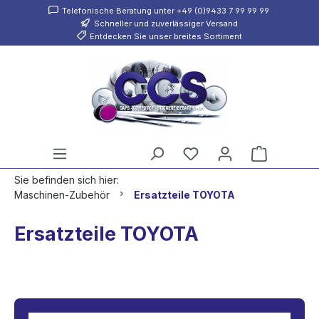
Telefonische Beratung unter +49 (0)9433 7 99 99 99
inhalt springen
Schneller und zuverlässiger Versand
Entdecken Sie unser breites Sortiment
Sie befinden sich hier:
Maschinen-Zubehör
Ersatzteile TOYOTA
Ersatzteile TOYOTA