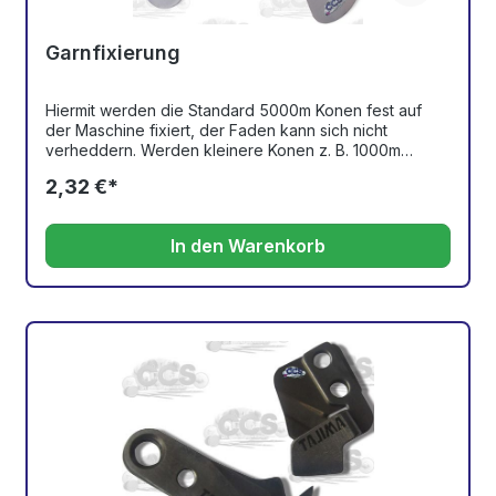
Garnfixierung
Hiermit werden die Standard 5000m Konen fest auf
der Maschine fixiert, der Faden kann sich nicht
verheddern. Werden kleinere Konen z. B. 1000m
aufgesteckt kann die Garnfixierung einfach nach oben
2,32 €*
abgezogen werden und damit sind auch kleinere
Konen fest fixiert.
In den Warenkorb