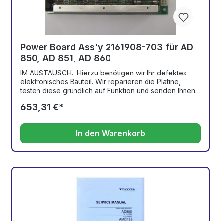
Power Board Ass'y 2161908-703 für AD
850, AD 851, AD 860
IM AUSTAUSCH. Hierzu benötigen wir Ihr defektes
elektronisches Bauteil. Wir reparieren die Platine,
testen diese gründlich auf Funktion und senden Ihnen
das instand gesetzte Bauteil wieder zurück. Bei uns
653,31 €*
erhalten Sie Ersatzteile für Ihre TOYOTA-
Stickmaschinen. Viele Teile sind auf Lager, andere
können bestellt oder repariert werden. Bitte fragen
In den Warenkorb
Sie bei Artikeln, die nicht in unserm Online-Shop zu
finden sind, per e-Mail nach. Wir benötigen nur die
entsprechende Ersatzteilnummer aus dem Teile-
Katalog und können Ihnen sofort Auskunft geben.