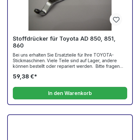
Stoffdrücker für Toyota AD 850, 851,
860
Bei uns erhalten Sie Ersatzteile für Ihre TOYOTA-
Stickmaschinen. Viele Teile sind auf Lager, andere
können bestellt oder repariert werden. Bitte fragen
Sie bei Artikeln, die nicht in unserm Online-Shop zu
59,38 €*
finden sind, per e-Mail nach. Wir benötigen nur die
entsprechende Ersatzteilnummer aus dem Teile-
Katalog und können Ihnen sofort Auskunft geben.
In den Warenkorb