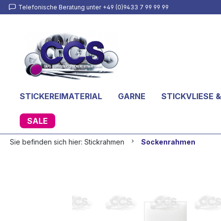
Telefonische Beratung unter +49 (0)9433 7 99 99 99
inhalt springen
STICKEREIMATERIAL
GARNE
STICKVLIESE &
SALE
Sie befinden sich hier:
Stickrahmen
Sockenrahmen