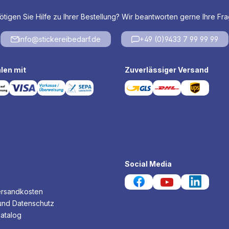
tigen Sie Hilfe zu Ihrer Bestellung? Wir beantworten gerne Ihre Fr
info@stickereibedarf.de
+49 (0)9433 7 99 99 99
len mit
Zuverlässiger Versand
Social Media
ersandkosten
und Datenschutz
atalog