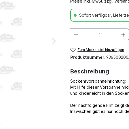
Preise inkl. MwSt. zzgl. Versa
Sofort verfügbar, Lieferzei
Anzahl
Zum Merkzettel hinzufügen
Produktnummer:
936500200
Beschreibung
Sockenrvorspanneinrichtung:
Mit Hilfe dieser Vorspanneinr
und kinderleicht in den Socken
Der nachfolgende Film zeigt d
Inzwischen gibt es nur noch d
n