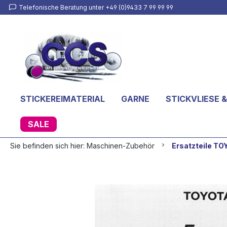
Telefonische Beratung unter +49 (0)9433 7 99 99 99
inhalt springen
STICKEREIMATERIAL
GARNE
STICKVLIESE &
SALE
Sie befinden sich hier:
Maschinen-Zubehör
Ersatzteile T