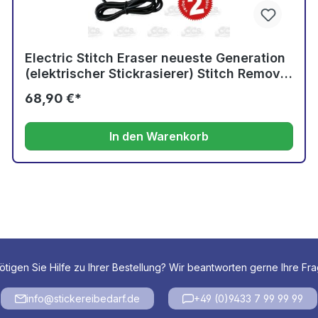
Electric Stitch Eraser neueste Generation
(elektrischer Stickrasierer) Stitch Remover
Stich-Auftrenner 2. Generation
68,90 €*
In den Warenkorb
tigen Sie Hilfe zu Ihrer Bestellung? Wir beantworten gerne Ihre Fr
info@stickereibedarf.de
+49 (0)9433 7 99 99 99