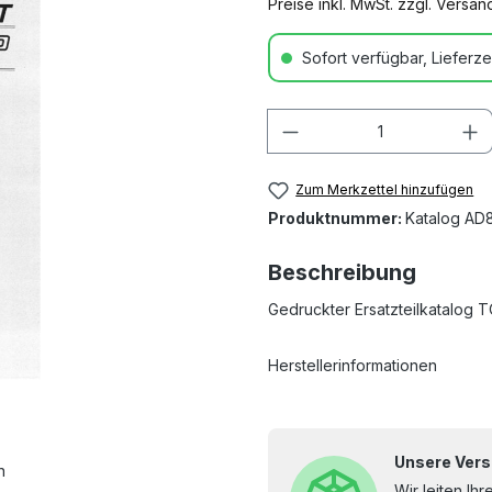
Preise inkl. MwSt. zzgl. Versa
Sofort verfügbar, Lieferzei
Anzahl
Zum Merkzettel hinzufügen
Produktnummer:
Katalog AD
Beschreibung
Gedruckter Ersatzteilkatalog 
Herstellerinformationen
Unsere Vers
n
Wir leiten Ih