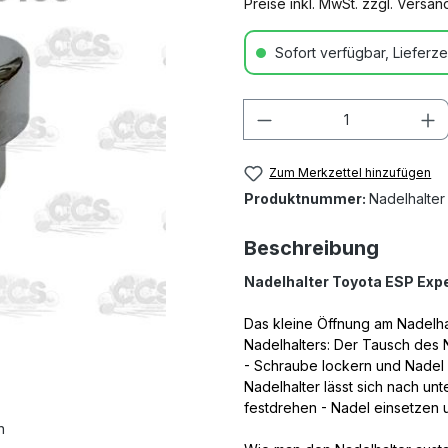
Preise inkl. MwSt. zzgl. Versa
Sofort verfügbar, Lieferzei
Anzahl
Zum Merkzettel hinzufügen
Produktnummer:
Nadelhalte
Beschreibung
Nadelhalter Toyota ESP Exp
Das kleine Öffnung am Nadelha
Nadelhalters: Der Tausch des N
- Schraube lockern und Nadel
Nadelhalter lässt sich nach u
festdrehen - Nadel einsetzen 
n