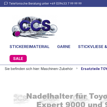
Telefonische Beratung unter +49 (0)9433 7 99 99 99
inhalt springen
STICKEREIMATERIAL
GARNE
STICKVLIESE &
SALE
Sie befinden sich hier:
Maschinen-Zubehör
Ersatzteile T