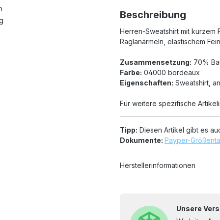
n
Beschreibung
ng
Herren-Sweatshirt mit kurzem R
Raglanärmeln, elastischem Fein
Zusammensetzung:
70% Bau
Farbe:
04000 bordeaux
Eigenschaften:
Sweatshirt, a
Für weitere spezifische Artikel
Tipp:
Diesen Artikel gibt es au
Dokumente:
Payper-Größenta
Herstellerinformationen
Unsere Vers