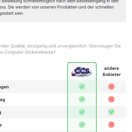
re Bestellung schnellstmöglich nach dem Bestelleingang in den
ss. Sie werden von unseren Produkten und der schnellen
eistert sein.
ter Qualität, einzigartig und unvergleichlich. Überzeugen Sie
s-Computer-Stickereibedarf.
andere
Anbieter
ngen
lag
g
e