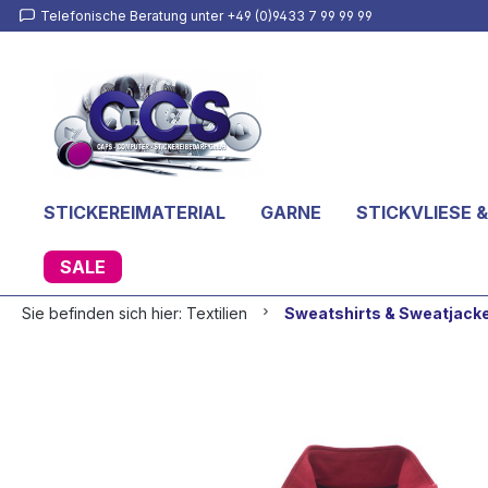
Telefonische Beratung unter +49 (0)9433 7 99 99 99
inhalt springen
STICKEREIMATERIAL
GARNE
STICKVLIESE &
SALE
Sie befinden sich hier:
Textilien
Sweatshirts & Sweatjack