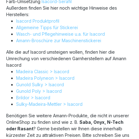
Farb-Umsetzung
Isacord-Serafil
Außerdem finden Sie hier noch wichtige Hinweise des
1305
1306
1310
1311
1312
1321
Herstellers:
Isacord Produktprofil
Allgemeine Tipps für Stickerei
1322
1332
1334
1335
1342
1344
Wasch- und Pflegehinweise u.a. für Isacord
Amann-Broschüre zur Maschinenstickerei
1346
1351
1352
1355
1362
1366
Alle die auf Isacord umsteigen wollen, finden hier die
Umrechung von verschiedenen Garnherstellern auf Amann
Isacord
1375
1430
1514
1521
1526
1532
Madeira Classic > Isacord
Madeira Polyneon > Isacord
Gunold Sulky > Isacord
1543
1565
1600
1701
1703
1704
Gunold Poly > Isacord
Brildor > Isacord
Sulky-Madeira-Mettler > Isacord
1720
1725
1753
1755
1760
1761
Benötigen Sie weitere Amann-Produkte, die nicht in unserer
OnlineShop zu finden sind wie z. B.
Saba, Onyx, N-Tech
oder Rasant
? Gerne bestellen wir Ihnen diese innerhalb
1776
1800
1805
1840
1860
1874
kürzester Zeit zu attraktiven Preisen. Bitte schreiben Sie uns