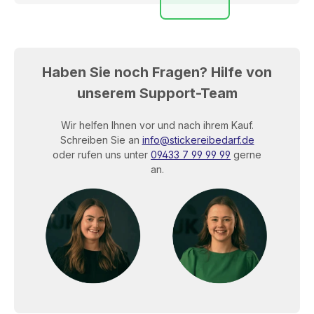
3274
3323
3331
3332
3333
3335
Haben Sie noch Fragen? Hilfe von
3344
3350
3353
3355
3363
3410
unserem Support-Team
3444
3450
3510
3522
3536
3541
Wir helfen Ihnen vor und nach ihrem Kauf.
Schreiben Sie an
info@stickereibedarf.de
oder rufen uns unter
09433 7 99 99 99
gerne
3543
3544
3554
3572
3574
3600
an.
3611
3612
3622
3630
3631
3640
3641
3644
3645
3650
3652
3654
3666
3713
3730
3732
3743
3750