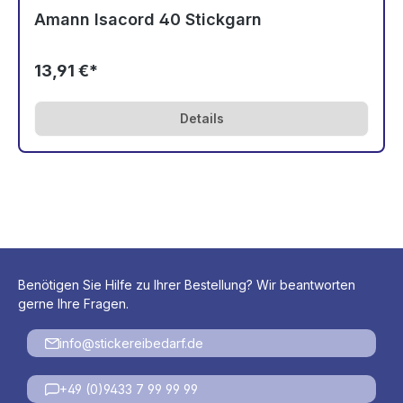
Amann Isacord 40 Stickgarn
5822
5830
5832
5833
5866
5912
13,91 €*
5933
5934
5940
5944
6010
6011
Details
6031
6043
6051
6071
6133
6151
6156
Benötigen Sie Hilfe zu Ihrer Bestellung? Wir beantworten
gerne Ihre Fragen.
info@stickereibedarf.de
+49 (0)9433 7 99 99 99