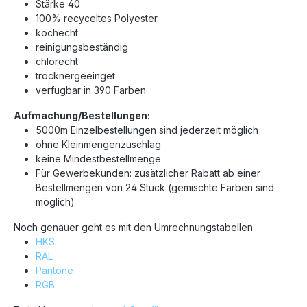
Stärke 40
100% recyceltes Polyester
0832
0842
0851
0853
0861
0862
kochecht
reinigungsbeständig
chlorecht
0870
0873
0874
0904
0922
0931
trocknergeeinget
verfügbar in 390 Farben
0932
0933
0934
0940
0941
0945
Aufmachung/Bestellungen:
5000m Einzelbestellungen sind jederzeit möglich
ohne Kleinmengenzuschlag
0970
1030
1032
1055
1060
1061
keine Mindestbestellmenge
Für Gewerbekunden: zusätzlicher Rabatt ab einer
Bestellmengen von 24 Stück (gemischte Farben sind
1102
1106
1114
1115
1120
1123
möglich)
Noch genauer geht es mit den Umrechnungstabellen
HKS
1133
1134
1140
1141
1154
1172
RAL
Pantone
RGB
1200
1220
1233
1300
1301
1304