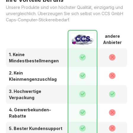
Unsere Produkte sind von höchster Qualität, einzigartig und
2521
2530
2532
2550
2560
2564
unvergleichlich. Überzeugen Sie sich selbst von CCS GmbH
Caps-Computer-Stickereibedarf.
2600
2640
2650
2655
2674
2702
andere
Anbieter
2704
2711
2715
2723
2732
2762
1. Keine
Mindestbestellmengen
2764
2776
2810
2830
2864
2900
2. Kein
Kleinmengenzuschlag
2905
2910
2920
2944
2953
2954
3. Hochwertige
Verpackung
3030
3040
3045
3102
3110
3114
4. Gewerbekunden-
Rabatte
3130
3210
3211
3241
3251
3265
5. Bester Kundensupport