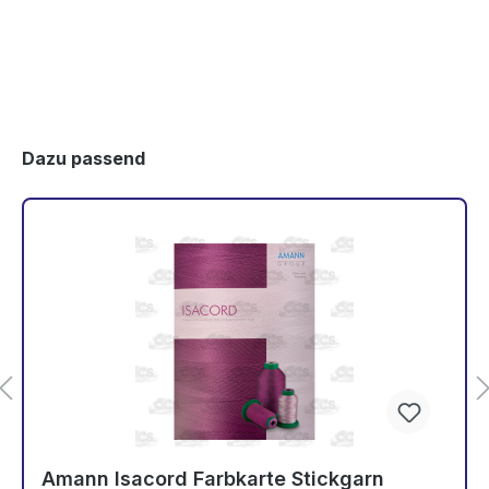
3761
3770
3810
3815
3820
3830
3840
3842
3852
3900
3901
3902
Dazu passend
3910
3951
3953
3962
3963
3971
4010
4032
4071
4073
4074
4101
4103
4111
4113
4116
4133
4152
4174
4220
4230
4240
4250
4410
4421
4423
4430
4515
4531
4610
Amann Isacord Farbkarte Stickgarn