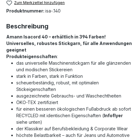
Zum Merkzettel hinzufügen
Produktnummer:
isa-.140
0454
0463
0465
0501
0506
0520
Beschreibung
0532
0542
0546
0552
0555
0576
Amann Isacord 40 – erhältlich in 394 Farben!
Universelles, robustes Stickgarn, für alle Anwendungen
geeignet
0600
0605
0608
0630
0640
0643
Produkteigenschaften
:
das universelle Maschinenstickgarn für alle glänzenden
und modischen Stickereien
0651
0660
0670
0672
0674
0700
stark in Farben, stark in Funktion
scheuerbeständig, robust, mit optimalen
Stickeigenschaften
0702
0703
0704
0713
0721
0722
ausgezeichnete Gebrauchs- und Waschechtheiten
ÖKO-TEX zertifiziert
für einen besseren ökologischen Fußabdruck ab sofort
0731
0741
0747
0761
0763
0776
RECYCLED mit identischen Eigenschaften (
Infoflyer
siehe unten)
der Klassiker auf Berufsbekleidung & Corporate Wear
0781
0800
0811
0821
0822
0824
höchste Belastbarkeit – auch für Jeans und Automotive