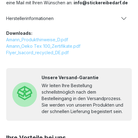
eine Mail mit Ihren Wünschen an:
info@stickereibedarf.de
1876
1900
1902
1903
1904
1906
Herstellerinformationen
1911
1912
1913
1921
1940
1950
Downloads:
Amann_Produkthinweise_D.pdf
Amann_Oeko Tex 100_Zertifikate.pdf
1972
2011
2022
2051
2101
2113
Flyer_Isacord_recycled_DE.pdf
2115
2123
2152
2153
2155
2160
Unsere Versand-Garantie
Wir leiten Ihre Bestellung
2170
2171
2211
2220
2222
2224
schnellstmöglich nach dem
Bestelleingang in den Versandprozess.
Sie werden von unseren Produkten und
2241
2250
2300
2320
2333
2336
der schnellen Lieferung begeistert sein.
2363
2500
2504
2506
2508
2520
Ihre Vorteile bei uns