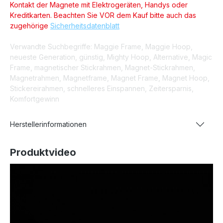
Kontakt der Magnete mit Elektrogeräten, Handys oder
Kreditkarten. Beachten Sie VOR dem Kauf bitte auch das
zugehörige
Sicherheitsdatenblatt
Verwandte Suchbegriffe: Maggie Frame, Maggie Hoop,
neueste Generation, günstig, Mighty Hoop, Alternative, Magic
Frame, magnetischer Stickrahmen, Magnet-Stickrahmen,
Magnetrahmen, Magnetframe, Magnet Frame, Magnet Hoop,
Stickereirahmen, schnelleres Einspannen, Zeitersparnis,
Komfortgewinn
Herstellerinformationen
Produktvideo